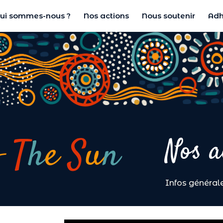
ui sommes-nous ?
Nos actions
Nous soutenir
Adh
f
T
h
e
S
u
n
Nos a
Infos général