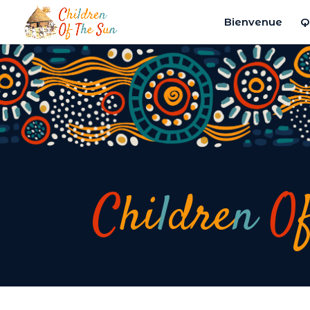
Panneau de gestion des cookies
Bienvenue
Q
C
hi
l
dre
n
O