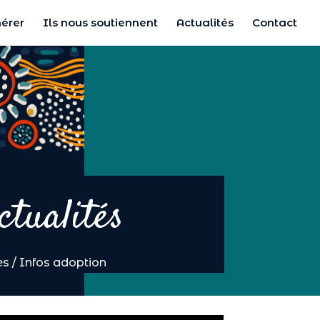
érer
Ils nous soutiennent
Actualités
Contact
ctualités
es
/
Infos adoption