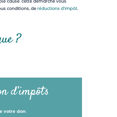
ble cause. cette démarche vous
ous conditions, de
réductions d’impôt
.
que ?
on d’impôts
e votre don
.