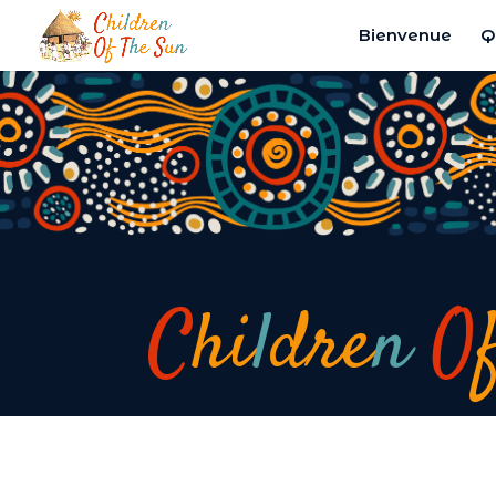
Panneau de gestion des cookies
Bienvenue
Q
C
hi
l
dre
n
O