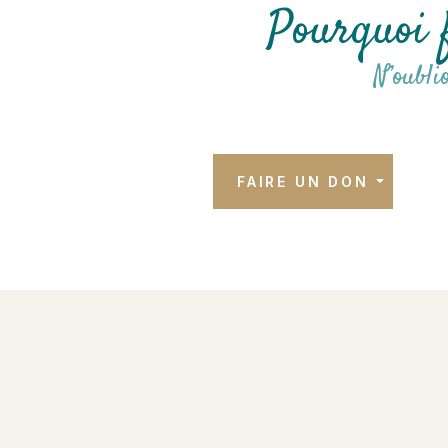
Pourquoi f
N’oubli
FAIRE UN DON