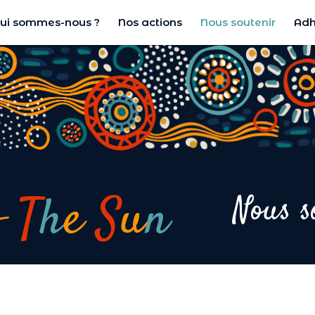
ui sommes-nous ?
Nos actions
Nous soutenir
Adh
f
T
h
e
S
u
n
Nous s