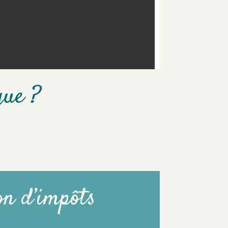
que ?
on d’impôts