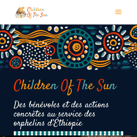
Panneau de gestion des cookies
C
hi
l
dre
n
O
f
T
h
e
S
u
n
Des bénévoles et des actions
concrètes au service des
orphelins d’Éthiopie