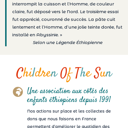
interrompit la cuisson et l’Homme, de couleur
claire, fut déposé vers le Nord. Le troisième essai
fut apprécié, couronné de succès. La pâte cuit
lentement et l’Homme, d’une jolie teinte dorée, fut
installé en Abyssinie. »
Selon une Légende Éthiopienne
C
hi
l
dre
n
O
f
T
h
e
S
u
n
Une association aux côtés des

enfants éthiopiens depuis 1991
Nos actions sur place et les collectes de
dons que nous faisons en France
permettent d’améliorer le quotidien des