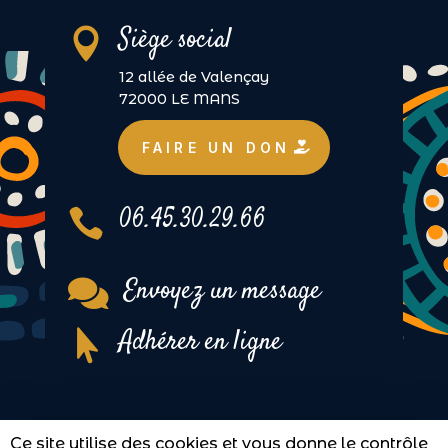
Siège social

12 allée de Valençay
72000 LE MANS
FAIRE UN DON
06.45.30.29.66

Envoyez un message

Adhérer en ligne

Tous droits réservés à
Children Of The Sun
–
Ce site utilise des cookies et vous donne le contrôle