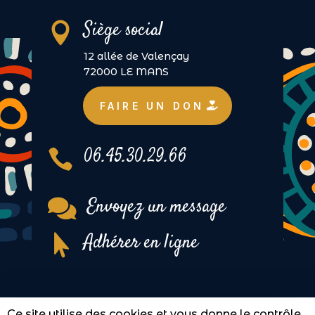
Siège social

12 allée de Valençay
72000 LE MANS
FAIRE UN DON
06.45.30.29.66

Envoyez un message

Adhérer en ligne

Tous droits réservés à
Children Of The Sun
–
Ce site utilise des cookies et vous donne le contrôle