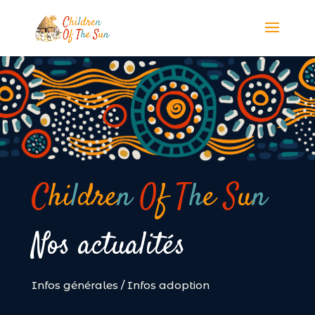
Panneau de gestion des cookies
C
hi
l
dre
n
O
f
T
h
e
S
u
n
Nos actualités
Infos générales
/
Infos adoption