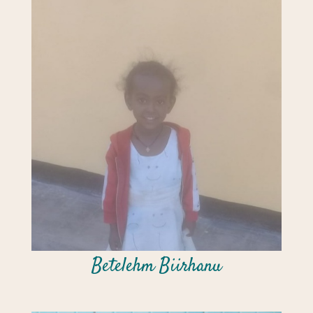
Betelehm Biirhanu