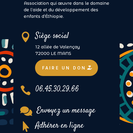
Association qui œuvre dans le domaine
de l’aide et du développement des
enfants d’Éthiopie.
Siège social

12 allée de Valençay
72000 LE MANS
FAIRE UN DON
06.45.30.29.66

Envoyez un message

Adhérer en ligne
