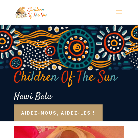
Panneau de gestion des cookies
C
hi
l
dre
n
O
f
T
h
e
S
u
n
Hawi Batu
AIDEZ-NOUS, AIDEZ-LES !