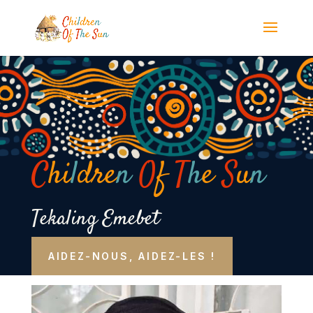
Panneau de gestion des cookies
C
hi
l
dre
n
O
f
T
h
e
S
u
n
Tekaling Emebet
AIDEZ-NOUS, AIDEZ-LES !