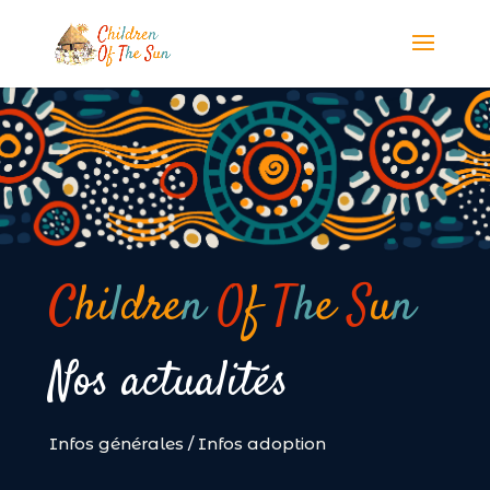
Panneau de gestion des cookies
C
hi
l
dre
n
O
f
T
h
e
S
u
n
Nos actualités
Infos générales
/
Infos adoption