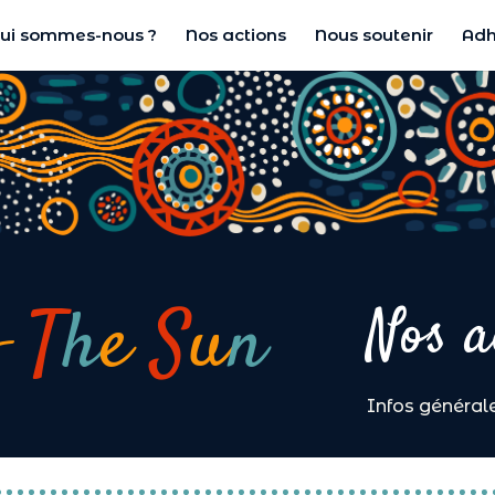
ui sommes-nous ?
Nos actions
Nous soutenir
Adh
f
T
h
e
S
u
n
Nos a
Infos général