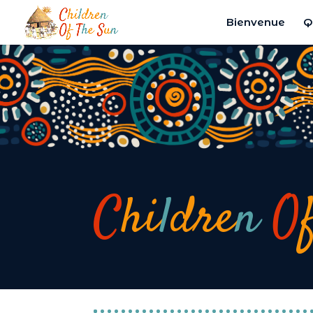
Panneau de gestion des cookies
Bienvenue
Q
C
hi
l
dre
n
O