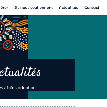
érer
Ils nous soutiennent
Actualités
Contact
ctualités
es
/
Infos adoption