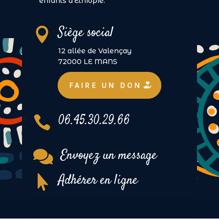
enfants d’Éthiopie.
Siège social

12 allée de Valençay
72000 LE MANS
FAIRE UN DON
06.45.30.29.66

Envoyez un message

Adhérer en ligne
