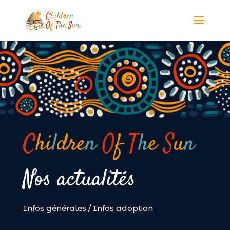
Panneau de gestion des cookies
C
hi
l
dre
n
O
f
T
h
e
S
u
n
Nos actualités
Infos générales
/
Infos adoption